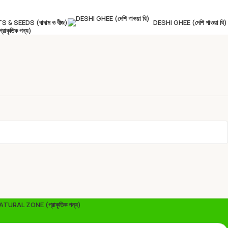
S & SEEDS (বাদাম ও বীজ)
DESHI GHEE (দেশি গাওয়া ঘি)
কৃতিক পন্য)
ATURAL ZONE (প্রাকৃতিক পন্য)