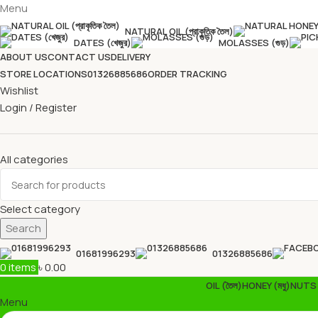
Menu
NATURAL OIL (প্রাকৃতিক তৈল)
DATES (খেজুর)
MOLASSES (গুড়)
ABOUT US
CONTACT US
DELIVERY
STORE LOCATIONS
01326885686
ORDER TRACKING
Wishlist
Login / Register
All categories
Select category
Search
01681996293
01326885686
0
items
৳
0.00
OIL (তৈল)
HONEY (মধু)
NUTS &
Menu