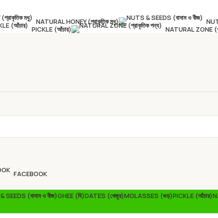
NATURAL HONEY (প্রাকৃতিক মধু)
NUT
PICKLE (আঁচার)
NATURAL ZONE (প্রা
FACEBOOK
 SEEDS (বাদাম ও বীজ)
GHEE (ঘি)
DATES (খেজুর)
MOLASSES (গুড়)
PICKLE (আঁচার)
N