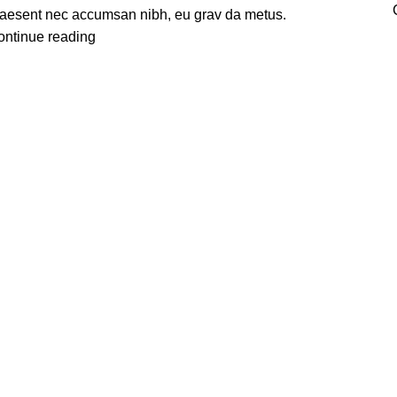
raesent nec accumsan nibh, eu grav da metus.
ontinue reading