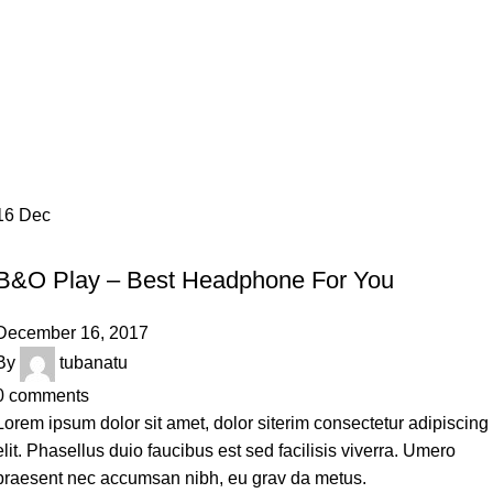
16
Dec
TIPS & TRICKS
B&O Play – Best Headphone For You
December 16, 2017
By
tubanatu
0
comments
Lorem ipsum dolor sit amet, dolor siterim consectetur adipiscing
elit. Phasellus duio faucibus est sed facilisis viverra. Umero
praesent nec accumsan nibh, eu grav da metus.