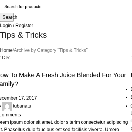
Search
Login / Register
Tips & Tricks
Home
Archive by Category "Tips & Tricks"
7
Dec
TIPS & TRICKS
ow To Make A Fresh Juice Blended For Your
amily?
ecember 17, 2017
y
tubanatu
comments
rem ipsum dolor sit amet, dolor siterim consectetur adipiscing
it. Phasellus duio faucibus est sed facilisis viverra. Umero