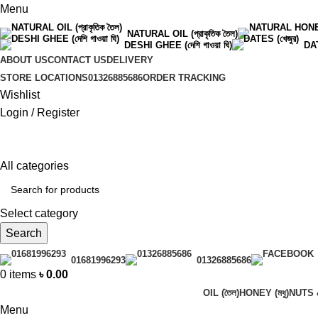
Menu
NATURAL OIL (প্রাকৃতিক তৈল)
DESHI GHEE (দেশি গাওয়া ঘি)
DAT
ABOUT US
CONTACT US
DELIVERY
STORE LOCATIONS
01326885686
ORDER TRACKING
Wishlist
Login / Register
All categories
Select category
Search
01681996293
01326885686
0
items
৳
0.00
OIL (তৈল)
HONEY (মধু)
NUTS &
Menu