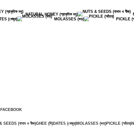
NATURAL HONEY (প্রাকৃতিক মধু)
ES (খেজুর)
MOLASSES (গুড়)
PICKLE (আঁ
FACEBOOK
 SEEDS (বাদাম ও বীজ)
GHEE (ঘি)
DATES (খেজুর)
MOLASSES (গুড়)
PICKLE (আঁচার)
N