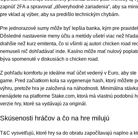
zapnúť 2FA a spravovať „dôveryhodné zariadenia“, aby sa minima
pre vklad aj výber, aby sa predišlo technickým chybám.
Pre jednorazové sumy môže byť lepšia banka, kým pre pravidel
Dôsledné nastavenie meny účtu a metódy ušetrí viac než hľadan
drahšie než kurz emitenta, čo si všimli aj autori chicken road r
nemuseli nič dohľadávať inde. Kasíno môže mať nulový poplatok
býva spomenuté v diskusiách o chicken road.
Z pohľadu komfortu je ideálne mať účet vedený v Euro, aby ste 
game. Pred začiatkom kola sa vygeneruje hash, ktorý môžete p
výhru, pretože hra je založená na náhodnosti. Minimálna stávka 
nenájdete na platforme Stake.com, ktorá má vlastnú podobnú h
verzie hry, ktoré sa vydávajú za originál.
Skúsenosti hráčov a čo na hre milujú
T&C vysvetľujú, ktoré hry sa do obratu započítavajú naplno a kto