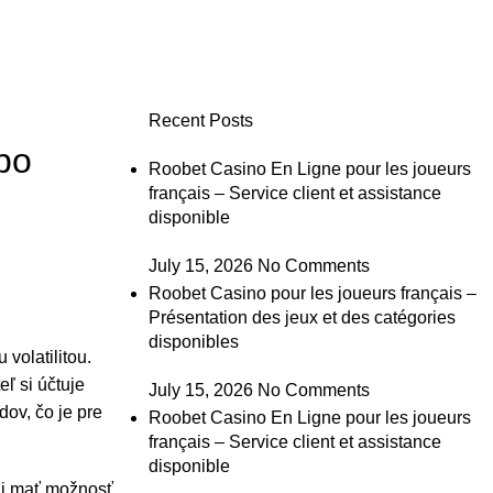
Recent Posts
bo
Roobet Casino En Ligne pour les joueurs
français – Service client et assistance
disponible
July 15, 2026
No Comments
Roobet Casino pour les joueurs français –
Présentation des jeux et des catégories
disponibles
volatilitou.
eľ si účtuje
July 15, 2026
No Comments
ov, čo je pre
Roobet Casino En Ligne pour les joueurs
français – Service client et assistance
disponible
ali mať možnosť