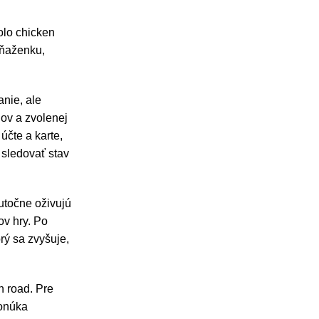
olo chicken
eňaženku,
anie, ale
dov a zvolenej
účte a karte,
sledovať stav
utočne oživujú
ov hry. Po
orý sa zvyšuje,
n road. Pre
ponúka