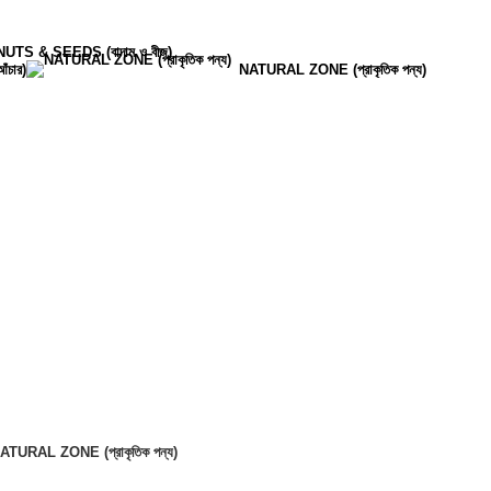
NUTS & SEEDS (বাদাম ও বীজ)
চার)
NATURAL ZONE (প্রাকৃতিক পন্য)
ATURAL ZONE (প্রাকৃতিক পন্য)