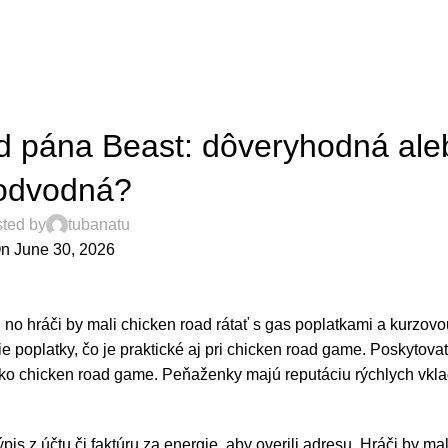
UNCATEGORIZED
d pána Beast: dôveryhodná ale
odvodná?
ted by
tubanatu
n June 30, 2026
, no hráči by mali
chicken road
rátať s gas poplatkami a kurzovou 
e poplatky, čo je praktické aj pri chicken road game. Poskytovat
ako chicken road game. Peňaženky majú reputáciu rýchlych vklad
pis z účtu či faktúru za energie, aby overili adresu. Hráči by m