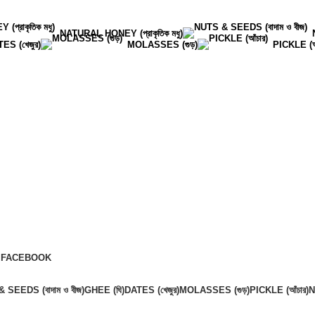
NATURAL HONEY (প্রাকৃতিক মধু)
ES (খেজুর)
MOLASSES (গুড়)
PICKLE (আঁ
FACEBOOK
 SEEDS (বাদাম ও বীজ)
GHEE (ঘি)
DATES (খেজুর)
MOLASSES (গুড়)
PICKLE (আঁচার)
N