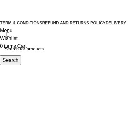
Copyright © 2026 Tuba Natural Food
Developed By
Sasus IT
TERM & CONDITIONS
REFUND AND RETURNS POLICY
DELIVERY
Menu
Wishlist
0
items
Cart
Search