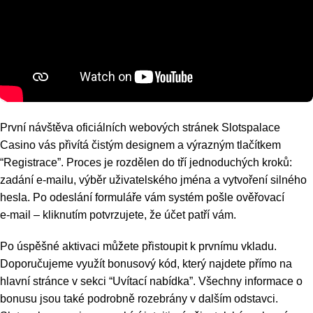
První návštěva oficiálních webových stránek Slotspalace
Casino vás přivítá čistým designem a výrazným tlačítkem
“Registrace”. Proces je rozdělen do tří jednoduchých kroků:
zadání e‑mailu, výběr uživatelského jména a vytvoření silného
hesla. Po odeslání formuláře vám systém pošle ověřovací
e‑mail – kliknutím potvrzujete, že účet patří vám.
Po úspěšné aktivaci můžete přistoupit k prvnímu vkladu.
Doporučujeme využít bonusový kód, který najdete přímo na
hlavní stránce v sekci “Uvítací nabídka”. Všechny informace o
bonusu jsou také podrobně rozebrány v dalším odstavci.