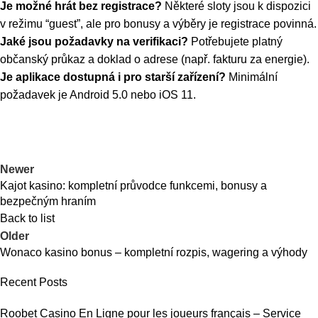
Je možné hrát bez registrace?
Některé sloty jsou k dispozici
v režimu “guest”, ale pro bonusy a výběry je registrace povinná.
Jaké jsou požadavky na verifikaci?
Potřebujete platný
občanský průkaz a doklad o adrese (např. fakturu za energie).
Je aplikace dostupná i pro starší zařízení?
Minimální
požadavek je Android 5.0 nebo iOS 11.
Newer
Kajot kasino: kompletní průvodce funkcemi, bonusy a
bezpečným hraním
Back to list
Older
Wonaco kasino bonus – kompletní rozpis, wagering a výhody
Recent Posts
Roobet Casino En Ligne pour les joueurs français – Service