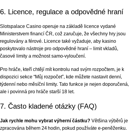
6. Licence, regulace a odpovědné hraní
Slotspalace Casino operuje na základě licence vydané
Ministerstvem financí ČR, což zaručuje, že všechny hry jsou
regulovány a férové. Licence také vyžaduje, aby kasino
poskytovalo nástroje pro odpovědné hraní – limit vkladů,
časové limity a možnost samo‑vyloučení.
Pro hráče, kteří chtějí mít kontrolu nad svým rozpočtem, je k
dispozici sekce “Můj rozpočet”, kde můžete nastavit denní,
týdenní nebo měsíční limity. Tato funkce je nejen doporučená,
ale i povinná pro hráče starší 18 let.
7. Často kladené otázky (FAQ)
Jak rychle mohu vybrat výherní částku?
Většina výběrů je
zpracována během 24 hodin, pokud používáte e‑peněženku.