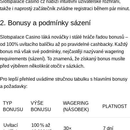
Slotspalace casino cz
nabízí intuitivní uživatelské rozhraní,
takže i naprostý začátečník zvládne registraci během pár minut.
2. Bonusy a podmínky sázení
Slotspalace Casino láká nováčky i stálé hráče řadou bonusů –
od 100% uvítacího balíčku až po pravidelné cashbacky. Každý
bonus má však své podmínky, nejčastěji nazývané wagering
requirements (sázení). To znamená, že získaný bonus musíte
před výběrem několikrát otočit v sázkách.
Pro lepší přehled uvádíme stručnou tabulku s hlavními bonusy
a požadavky:
TYP
VÝŠE
WAGERING
PLATNOST
BONUSU
BONUSU
(NÁSOBEK)
Uvítací
100 % až
30×
7 dní