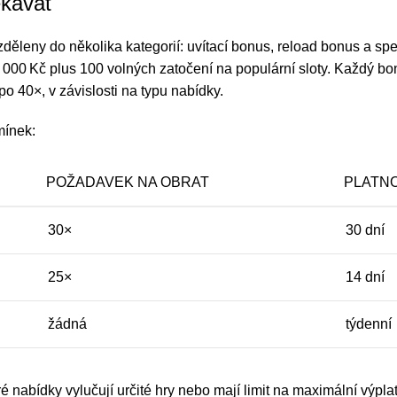
ekávat
děleny do několika kategorií: uvítací bonus, reload bonus a sp
 000 Kč plus 100 volných zatočení na populární sloty. Každý bo
 40×, v závislosti na typu nabídky.
mínek:
POŽADAVEK NA OBRAT
PLATN
30×
30 dní
25×
14 dní
žádná
týdenní
 nabídky vylučují určité hry nebo mají limit na maximální výpla