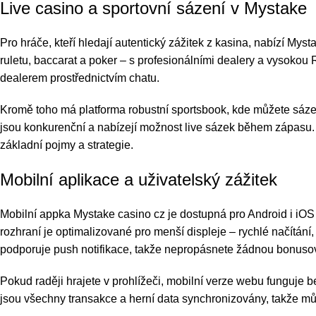
Live casino a sportovní sázení v Mystake
Pro hráče, kteří hledají autentický zážitek z kasina, nabízí Myst
ruletu, baccarat a poker – s profesionálními dealery a vysokou
dealerem prostřednictvím chatu.
Kromě toho má platforma robustní sportsbook, kde můžete sázet n
jsou konkurenční a nabízejí možnost live sázek během zápasu. 
základní pojmy a strategie.
Mobilní aplikace a uživatelský zážitek
Mobilní appka Mystake casino cz je dostupná pro Android i iOS
rozhraní je optimalizované pro menší displeje – rychlé načítán
podporuje push notifikace, takže nepropásnete žádnou bonuso
Pokud raději hrajete v prohlížeči, mobilní verze webu funguje
jsou všechny transakce a herní data synchronizovány, takže mů