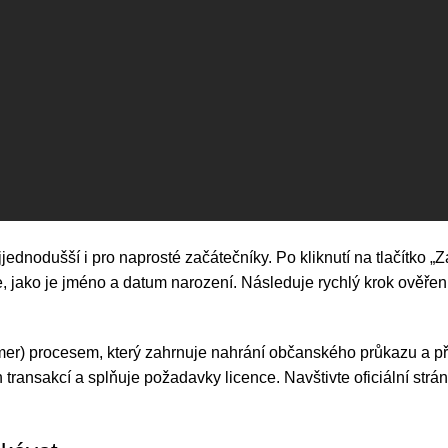
ednodušší i pro naprosté začátečníky. Po kliknutí na tlačítko „Z
je, jako je jméno a datum narození. Následuje rychlý krok ověřen
omer) procesem, který zahrnuje nahrání občanského průkazu a p
 transakcí a splňuje požadavky licence. Navštivte oficiální strá