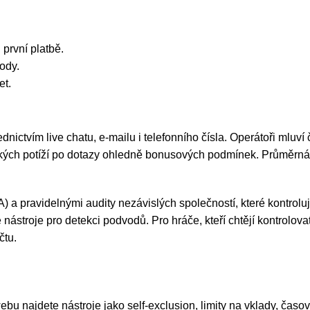
 první platbě.
ody.
et.
ictvím live chatu, e‑mailu i telefonního čísla. Operátoři mluví 
ckých potíží po dotazy ohledně bonusových podmínek. Průměrná
 a pravidelnými audity nezávislých společností, které kontroluj
ástroje pro detekci podvodů. Pro hráče, kteří chtějí kontrolovat
čtu.
 najdete nástroje jako self‑exclusion, limity na vklady, časové