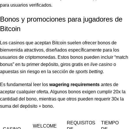
para usuarios verificados.
Bonos y promociones para jugadores de
Bitcoin
Los casinos que aceptan Bitcoin suelen ofrecer bonos de
bienvenida atractivos, diseñados específicamente para los
usuarios de criptomonedas. Estos bonos pueden incluir “match
bonus” en tu primer depósito, giros gratis en
live casino
o
apuestas sin riesgo en la sección de
sports betting
.
Es fundamental leer los
wagering requirements
antes de
aceptar cualquier oferta. Algunos bonos exigen cumplir 20x la
cantidad del bono, mientras que otros pueden requerir 30x la
suma del depósito + bono.
REQUISITOS
TIEMPO
WELCOME