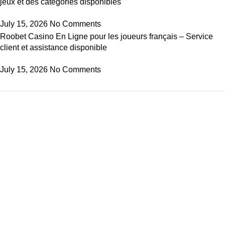
jeux et des catégories disponibles
July 15, 2026
No Comments
Roobet Casino En Ligne pour les joueurs français – Service
client et assistance disponible
July 15, 2026
No Comments
Tuba Natural Food খাঁটি, বিশুদ্ধ ও পুষ্টিকর খাদ্য—আপনার পরিবারের সুস্বাস্থ্য ও
নিরাপদ জীবনের বিশ্বস্ত নির্ভরযোগ্য সঙ্গী
Popular Categories
প্রাকৃতিক মধু
Oil (তৈল)