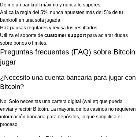
Define un bankroll máximo y nunca lo superes.
Aplica la regla del 5%: nunca apuestes más del 5% de tu
bankroll en una sola jugada.
Haz pausas regulares y revisa tus resultados.
Utiliza el soporte de
customer support
para aclarar dudas
sobre bonos o límites.
Preguntas frecuentes (FAQ) sobre Bitcoin
jugar
¿Necesito una cuenta bancaria para jugar con
Bitcoin?
No. Solo necesitas una cartera digital (wallet) que pueda
enviar y recibir Bitcoin. La mayoría de los casinos no requieren
información bancaria para depósitos, lo que simplifica el
proceso.