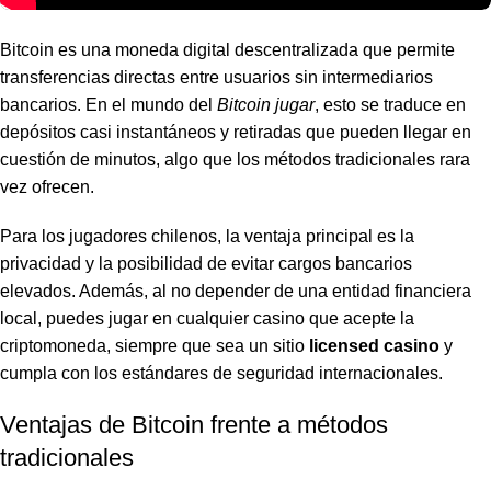
Bitcoin es una moneda digital descentralizada que permite
transferencias directas entre usuarios sin intermediarios
bancarios. En el mundo del
Bitcoin jugar
, esto se traduce en
depósitos casi instantáneos y retiradas que pueden llegar en
cuestión de minutos, algo que los métodos tradicionales rara
vez ofrecen.
Para los jugadores chilenos, la ventaja principal es la
privacidad y la posibilidad de evitar cargos bancarios
elevados. Además, al no depender de una entidad financiera
local, puedes jugar en cualquier casino que acepte la
criptomoneda, siempre que sea un sitio
licensed casino
y
cumpla con los estándares de seguridad internacionales.
Ventajas de Bitcoin frente a métodos
tradicionales