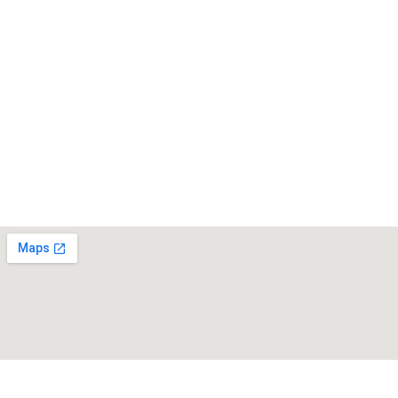
Ghee (ঘি)
Nuts & Seeds (বাদাম ও বীজ)
Natural Zone (প্রাকৃতিক পণ্যে)
Useful Links
About Us
Contact Us
Delivery
Blog
Avalible On:
Social links: