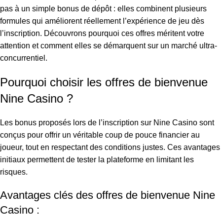
pas à un simple bonus de dépôt : elles combinent plusieurs
formules qui améliorent réellement l’expérience de jeu dès
l’inscription. Découvrons pourquoi ces offres méritent votre
attention et comment elles se démarquent sur un marché ultra-
concurrentiel.
Pourquoi choisir les offres de bienvenue
Nine Casino ?
Les bonus proposés lors de l’inscription sur Nine Casino sont
conçus pour offrir un véritable coup de pouce financier au
joueur, tout en respectant des conditions justes. Ces avantages
initiaux permettent de tester la plateforme en limitant les
risques.
Avantages clés des offres de bienvenue Nine
Casino :