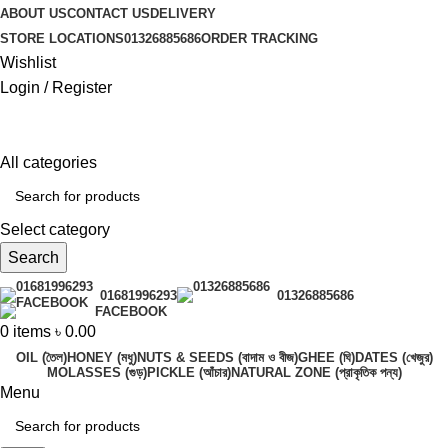
ABOUT US
CONTACT US
DELIVERY
STORE LOCATIONS
01326885686
ORDER TRACKING
Wishlist
Login / Register
All categories
Select category
Search
01681996293
01326885686
FACEBOOK
0
items
৳
0.00
OIL (তৈল)
HONEY (মধু)
NUTS & SEEDS (বাদাম ও বীজ)
GHEE (ঘি)
DATES (খেজুর)
MOLASSES (গুড়)
PICKLE (আঁচার)
NATURAL ZONE (প্রাকৃতিক পন্য)
Menu