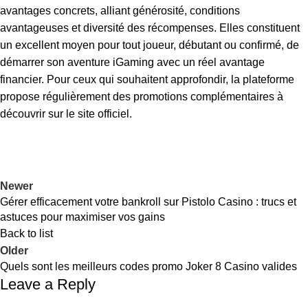
avantages concrets, alliant générosité, conditions
avantageuses et diversité des récompenses. Elles constituent
un excellent moyen pour tout joueur, débutant ou confirmé, de
démarrer son aventure iGaming avec un réel avantage
financier. Pour ceux qui souhaitent approfondir, la plateforme
propose régulièrement des promotions complémentaires à
découvrir sur le
site officiel
.
Newer
Gérer efficacement votre bankroll sur Pistolo Casino : trucs et
astuces pour maximiser vos gains
Back to list
Older
Quels sont les meilleurs codes promo Joker 8 Casino valides
Leave a Reply