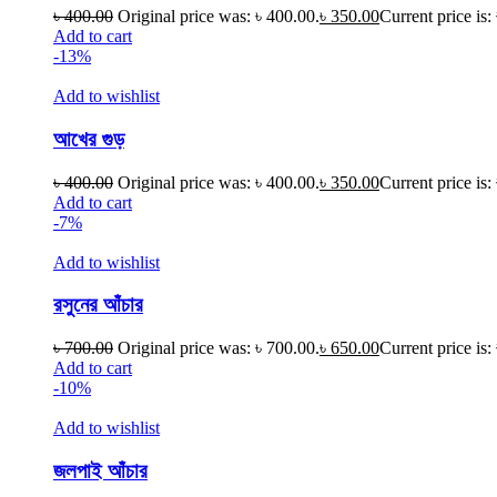
৳
400.00
Original price was: ৳ 400.00.
৳
350.00
Current price is:
Add to cart
-13%
Add to wishlist
আখের গুড়
৳
400.00
Original price was: ৳ 400.00.
৳
350.00
Current price is:
Add to cart
-7%
Add to wishlist
রসুনের আঁচার
৳
700.00
Original price was: ৳ 700.00.
৳
650.00
Current price is:
Add to cart
-10%
Add to wishlist
জলপাই আঁচার