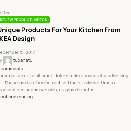
5
Dec
,
REVIEW PRODUCT
VIDEOS
Unique Products For Your Kitchen From
IKEA Design
ecember 15, 2017
y
tubanatu
comments
orem ipsum dolor sit amet, dolor siterim consectetur adipiscing
lit. Phasellus duio faucibus est sed facilisis viverra. Umero
raesent nec accumsan nibh, eu grav da metus.
ontinue reading