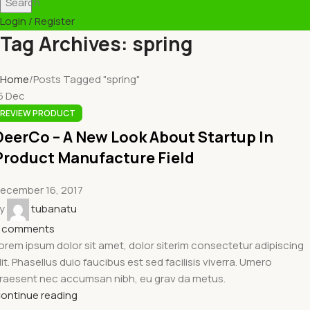
Search
Login / Register
Tag Archives: spring
Home
Posts Tagged "spring"
6
Dec
REVIEW PRODUCT
DeerCo – A New Look About Startup In
Product Manufacture Field
ecember 16, 2017
y
tubanatu
comments
orem ipsum dolor sit amet, dolor siterim consectetur adipiscing
lit. Phasellus duio faucibus est sed facilisis viverra. Umero
raesent nec accumsan nibh, eu grav da metus.
ontinue reading