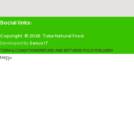
Social links:
Copyright © 2026 Tuba Natural Food
Developed By
Sasus IT
TERM & CONDITIONS
REFUND AND RETURNS POLICY
DELIVERY
Menu
Wishlist
0
items
Cart
Search