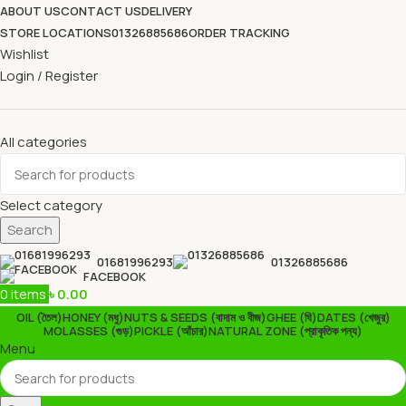
ABOUT US
CONTACT US
DELIVERY
STORE LOCATIONS
01326885686
ORDER TRACKING
Wishlist
Login / Register
All categories
Select category
Search
01681996293
01326885686
FACEBOOK
0
items
৳
0.00
OIL (তৈল)
HONEY (মধু)
NUTS & SEEDS (বাদাম ও বীজ)
GHEE (ঘি)
DATES (খেজুর)
MOLASSES (গুড়)
PICKLE (আঁচার)
NATURAL ZONE (প্রাকৃতিক পন্য)
Menu