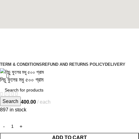
Social links:
Copyright © 2026 Tuba Natural Food
Developed By
Sasus IT
TERM & CONDITIONS
REFUND AND RETURNS POLICY
DELIVERY
লিচু ফুলের মধু ৫০০ গ্রাম
Search
৳
400.00
each
৳
500.00
897 in stock
ADD TO CART